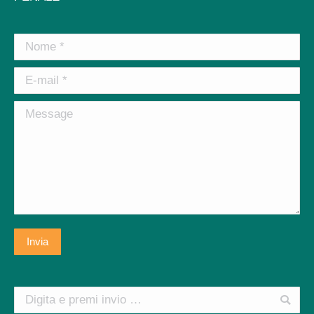
Nome *
E-mail *
Message
Invia
Search: