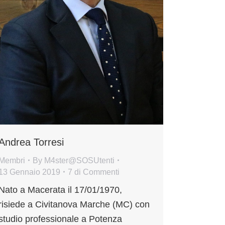
Andrea Torresi
Membri
By
M4ster@SOSUtenti
13 Gennaio 2019
7 di Commenti
Nato a Macerata il 17/01/1970,
risiede a Civitanova Marche (MC) con
studio professionale a Potenza