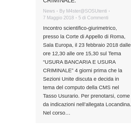
CRIMINALE.
News
By
M4ster@SOSUtenti
7 Maggio 2018
5 di Commenti
Incontro scientifico-giurimetrico,
presso la Corte di Appello di Roma,
Sala Europa, il 23 febbraio 2018 dalle
ore 12,30 alle ore 15,30 sul Tema
“USURA BANCARIA E USURA
CRIMINALE” 4 giorni prima che la
Sezioni Unite discuta e decida in
tema del computo della CMS nel
Tasso Usurario. Per prenotarsi, come
da indicazioni nell’allegata Locandina
Nel corso…