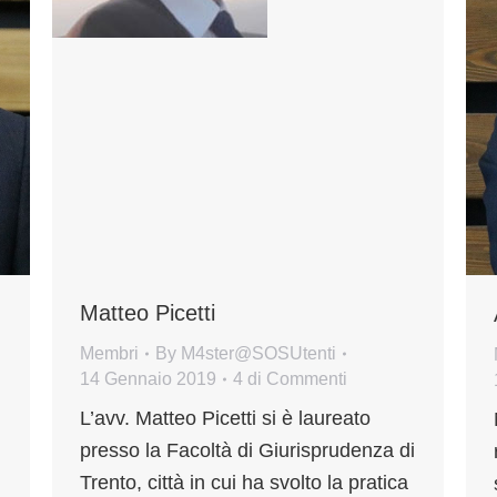
Matteo Picetti
Membri
By
M4ster@SOSUtenti
14 Gennaio 2019
4 di Commenti
L’avv. Matteo Picetti si è laureato
presso la Facoltà di Giurisprudenza di
Trento, città in cui ha svolto la pratica